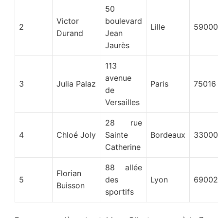
50
Victor
boulevard
2
Lille
59000
Durand
Jean
Jaurès
113
avenue
3
Julia Palaz
Paris
75016
de
Versailles
28 rue
4
Chloé Joly
Sainte
Bordeaux
33000
Catherine
88 allée
Florian
5
des
Lyon
69002
Buisson
sportifs