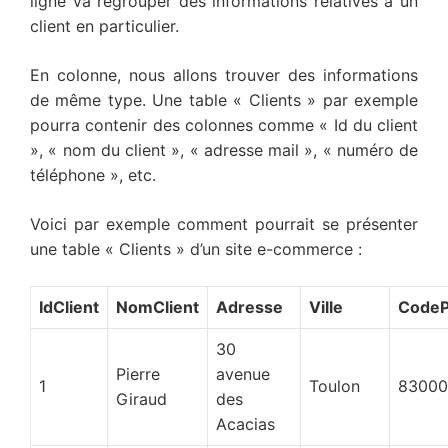
ligne va regrouper des informations relatives à un
client en particulier.
En colonne, nous allons trouver des informations
de même type. Une table « Clients » par exemple
pourra contenir des colonnes comme « Id du client
», « nom du client », « adresse mail », « numéro de
téléphone », etc.
Voici par exemple comment pourrait se présenter
une table « Clients » d’un site e-commerce :
IdClient
NomClient
Adresse
Ville
CodeP
30
Pierre
avenue
1
Toulon
83000
Giraud
des
Acacias