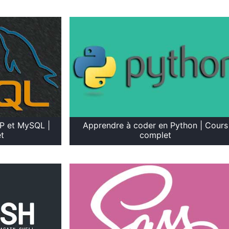
P et MySQL |
Apprendre à coder en Python | Cours
t
complet