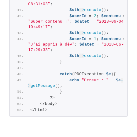
08:31:03"
;
$sth
->
execute
()
;
$userId
 = 
2
; 
$contenu
 = 
"Super contenu !"
; 
$dateC
 = 
"2018-06-04 
10:49:17"
;
$sth
->
execute
()
;
$userId
 = 
1
; 
$contenu
 = 
"J'ai appris à dév"
; 
$dateC
 = 
"2018-06-07 
17:29:33"
;
$sth
->
execute
()
;
}
catch
(
PDOException 
$e
){
echo
"Erreur : "
 . 
$e
-
>
getMessage
()
;
}
        ?
>
<
/body
>
<
/html
>