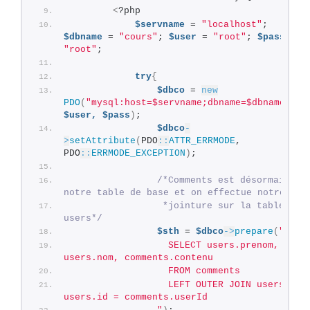
<
?php
$servname
 = 
"localhost"
; 
$dbname
 = 
"cours"
; 
$user
 = 
"root"
; 
$pass
 = 
"root"
;
try
{
$dbco
 = 
new
PDO
(
"mysql:host=$servname;dbname=$dbname"
, 
$user,
$pass
)
;
$dbco
-
>
setAttribute
(
PDO
::
ATTR_ERRMODE
, 
PDO
::
ERRMODE_EXCEPTION
)
;
/*Comments est désormais 
notre table de base et on effectue notre
                 *jointure sur la table 
users*/
$sth
 = 
$dbco
->
prepare
(
"
                  SELECT users.prenom, 
users.nom, comments.contenu
                  FROM comments
                  LEFT OUTER JOIN users ON 
users.id = comments.userId