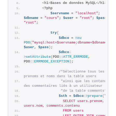
<
h1
>
Bases de données MySQL
<
/h1
>
<
?php
$servname
 = 
"localhost"
; 
$dbname
 = 
"cours"
; 
$user
 = 
"root"
; 
$pass
 = 
"root"
;
try
{
$dbco
 = 
new
PDO
(
"mysql:host=$servname;dbname=$dbname"
, 
$user,
$pass
)
;
$dbco
-
>
setAttribute
(
PDO
::
ATTR_ERRMODE
, 
PDO
::
ERRMODE_EXCEPTION
)
;
/*Sélectionne tous les 
prenoms et noms dans la table users
                 *ainsi que les contenus 
des commentaires liés à un utilisateur
                 *de la table comments*/
$sth
 = 
$dbco
->
prepare
(
"
                  SELECT users.prenom, 
users.nom, comments.contenu
                  FROM users
                  LEFT OUTER JOIN comments 