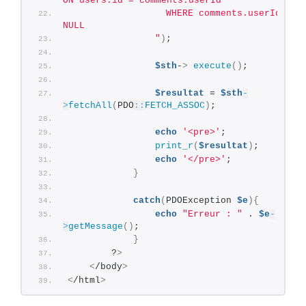
ON users.id = comments.userId
                  WHERE comments.userId IS 
NULL
                "
)
;
$sth
-
>
execute
()
;
$resultat
 = 
$sth
-
>
fetchAll
(
PDO
::
FETCH_ASSOC
)
;
echo
'<pre>'
;
print_r
(
$resultat
)
;
echo
'</pre>'
;
}
catch
(
PDOException 
$e
){
echo
"Erreur : "
 . 
$e
-
>
getMessage
()
;
}
        ?
>
<
/body
>
<
/html
>