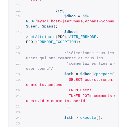
try
{
$dbco
 = 
new
PDO
(
"mysql:host=$servname;dbname=$dbname"
, 
$user,
$pass
)
;
$dbco
-
>
setAttribute
(
PDO
::
ATTR_ERRMODE
, 
PDO
::
ERRMODE_EXCEPTION
)
;
/*Sélectionne tous les 
users qui ont commenté et tous les
                 *commentaires liés à un 
user connu*/
$sth
 = 
$dbco
->
prepare
(
"
                  SELECT users.prenom, 
comments.contenu
                  FROM users
                  INNER JOIN comments ON 
users.id = comments.userId
                "
)
;
$sth
-
>
execute
()
;