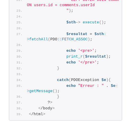
ON users.id = comments.userId
                "
)
;
$sth
-
>
execute
()
;
$resultat
 = 
$sth
-
>
fetchAll
(
PDO
::
FETCH_ASSOC
)
;
echo
'<pre>'
;
print_r
(
$resultat
)
;
echo
'</pre>'
;
}
catch
(
PDOException 
$e
){
echo
"Erreur : "
 . 
$e
-
>
getMessage
()
;
}
        ?
>
<
/body
>
<
/html
>