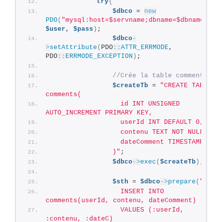
try
{
$dbco
 = 
new
PDO
(
"mysql:host=$servname;dbname=$dbname"
, 
$user,
$pass
)
;
$dbco
-
>
setAttribute
(
PDO
::
ATTR_ERRMODE
, 
PDO
::
ERRMODE_EXCEPTION
)
;
//Crée la table comments
$createTb
 = 
"CREATE TABLE 
comments(
                  id INT UNSIGNED 
AUTO_INCREMENT PRIMARY KEY,
                  userId INT DEFAULT 0,
                  contenu TEXT NOT NULL,
                  dateComment TIMESTAMP
                )"
;
$dbco
->
exec
(
$createTb
)
;
$sth
 = 
$dbco
->
prepare
(
"
                  INSERT INTO 
comments(userId, contenu, dateComment)
                  VALUES (:userId, 
:contenu, :dateC)