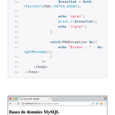
$resultat
 = 
$sth
-
>
fetchAll
(
PDO
::
FETCH_ASSOC
)
;
echo
'<pre>'
;
print_r
(
$resultat
)
;
echo
'</pre>'
;
}
catch
(
PDOException 
$e
){
echo
"Erreur : "
 . 
$e
-
>
getMessage
()
;
}
        ?
>
<
/body
>
<
/html
>