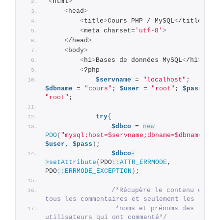
<
html
>
<
head
>
<
title
>
Cours PHP / MySQL
<
/title
>
<
meta charset=
'utf-8'
>
<
/head
>
<
body
>
<
h1
>
Bases de données MySQL
<
/h1
>
<
?php
$servname
 = 
"localhost"
; 
$dbname
 = 
"cours"
; 
$user
 = 
"root"
; 
$pass
 = 
"root"
;
try
{
$dbco
 = 
new
PDO
(
"mysql:host=$servname;dbname=$dbname"
, 
$user,
$pass
)
;
$dbco
-
>
setAttribute
(
PDO
::
ATTR_ERRMODE
, 
PDO
::
ERRMODE_EXCEPTION
)
;
/*Récupère le contenu de 
tous les commentaires et seulement les
                 *noms et prénoms des 
utilisateurs qui ont commenté*/