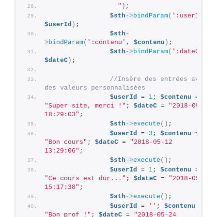
                  "
)
;
$sth
->
bindParam
(
':userId'
, 
$userId
)
;
$sth
-
>
bindParam
(
':contenu'
, 
$contenu
)
;
$sth
->
bindParam
(
':dateC'
, 
$dateC
)
;
//Insère des entrées avec 
des valeurs personnalisées
$userId
 = 
1
; 
$contenu
 = 
"Super site, merci !"
; 
$dateC
 = 
"2018-05-08 
18:29:03"
;
$sth
->
execute
()
;
$userId
 = 
3
; 
$contenu
 = 
"Bon cours"
; 
$dateC
 = 
"2018-05-12 
13:29:06"
;
$sth
->
execute
()
;
$userId
 = 
1
; 
$contenu
 = 
"Ce cours est dur..."
; 
$dateC
 = 
"2018-05-19 
15:17:38"
;
$sth
->
execute
()
;
$userId
 = 
''
; 
$contenu
 = 
"Bon prof !"
; 
$dateC
 = 
"2018-05-24 