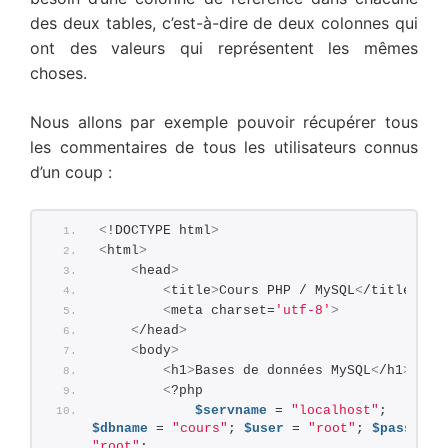
des deux tables, c’est-à-dire de deux colonnes qui
ont des valeurs qui représentent les mêmes
choses.
Nous allons par exemple pouvoir récupérer tous
les commentaires de tous les utilisateurs connus
d’un coup :
<
!DOCTYPE html
>
<
html
>
<
head
>
<
title
>
Cours PHP / MySQL
<
/title
>
<
meta charset=
'utf-8'
>
<
/head
>
<
body
>
<
h1
>
Bases de données MySQL
<
/h1
>
<
?php
$servname
 = 
"localhost"
; 
$dbname
 = 
"cours"
; 
$user
 = 
"root"
; 
$pass
 = 
"root"
;