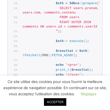
$sth
 = 
$dbco
->
prepare
(
"
                  SELECT users.prenom, 
users.nom, comments.contenu
                  FROM users
                  RIGHT OUTER JOIN 
comments ON users.id = comments.userId
                "
)
;
$sth
-
>
execute
()
;
$resultat
 = 
$sth
-
>
fetchAll
(
PDO
::
FETCH_ASSOC
)
;
echo
'<pre>'
;
print_r
(
$resultat
)
;
echo
'</pre>'
;
}
Ce site utilise des cookies pour vous fournir la meilleure
expérience de navigation possible. En continuant sur ce site,
catch
(
PDOException 
$e
){
vous acceptez l'utilisation des cookies.
Réglages
echo
"Erreur : "
 . 
$e
-
>
getMessage
()
;
ACCEPTER
}
        ?
>