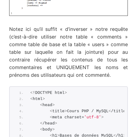
Notez ici qu’il suffit « d’inverser » notre requête
(c’est-à-dire utiliser notre table « comments »
comme table de base et la table « users » comme
table sur laquelle on fait la jointure) pour au
contraire récupérer les contenus de tous les
commentaires et UNIQUEMENT les noms et
prénoms des utilisateurs qui ont commenté.
<
!DOCTYPE html
>
<
html
>
<
head
>
<
title
>
Cours PHP / MySQL
<
/title
>
<
meta charset=
'utf-8'
>
<
/head
>
<
body
>
<
h1
>
Bases de données MySQL
<
/h1
>