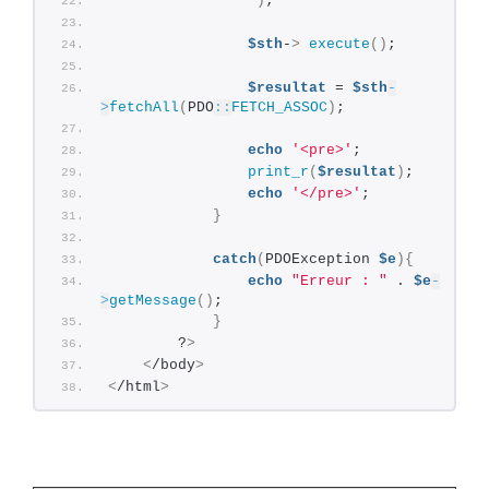
                "
)
;
$sth
-
>
execute
()
;
$resultat
 = 
$sth
-
>
fetchAll
(
PDO
::
FETCH_ASSOC
)
;
echo
'<pre>'
;
print_r
(
$resultat
)
;
echo
'</pre>'
;
}
catch
(
PDOException 
$e
){
echo
"Erreur : "
 . 
$e
-
>
getMessage
()
;
}
        ?
>
<
/body
>
<
/html
>