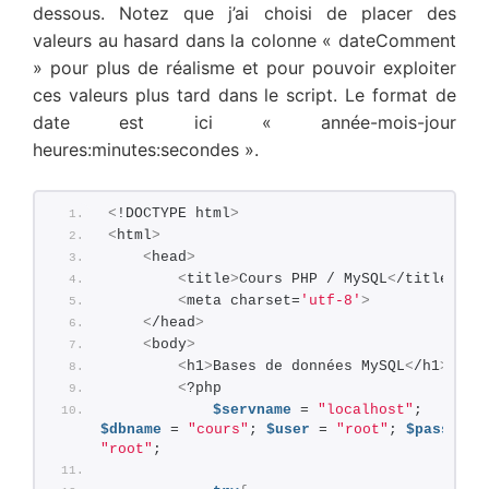
dessous. Notez que j’ai choisi de placer des
valeurs au hasard dans la colonne « dateComment
» pour plus de réalisme et pour pouvoir exploiter
ces valeurs plus tard dans le script. Le format de
date est ici « année-mois-jour
heures:minutes:secondes ».
<
!DOCTYPE html
>
<
html
>
<
head
>
<
title
>
Cours PHP / MySQL
<
/title
>
<
meta charset=
'utf-8'
>
<
/head
>
<
body
>
<
h1
>
Bases de données MySQL
<
/h1
>
<
?php
$servname
 = 
"localhost"
; 
$dbname
 = 
"cours"
; 
$user
 = 
"root"
; 
$pass
 = 
"root"
;