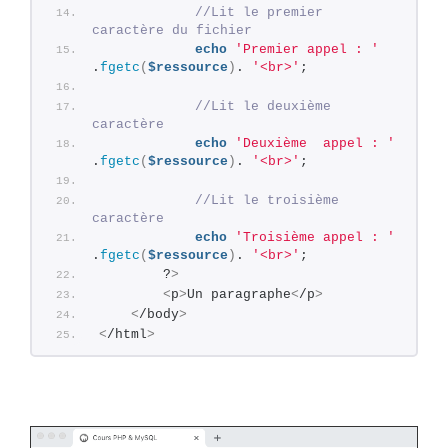
//Lit le premier 
caractère du fichier
echo
'Premier appel : '
.
fgetc
(
$ressource
)
. 
'<br>'
;
//Lit le deuxième 
caractère
echo
'Deuxième  appel : '
.
fgetc
(
$ressource
)
. 
'<br>'
; 
//Lit le troisième 
caractère
echo
'Troisième appel : '
.
fgetc
(
$ressource
)
. 
'<br>'
;
        ?
>
<
p
>
Un paragraphe
<
/p
>
<
/body
>
<
/html
>