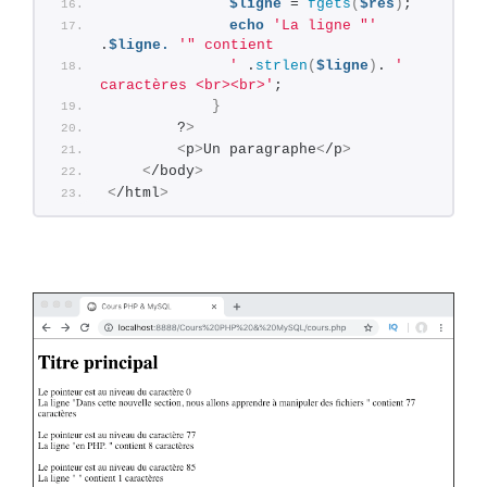
$ligne
 = 
fgets
(
$res
)
;
echo
'La ligne "'
.
$ligne.
'" contient
              '
 .
strlen
(
$ligne
)
. 
' 
caractères <br><br>'
;
}
        ?
>
<
p
>
Un paragraphe
<
/p
>
<
/body
>
<
/html
>