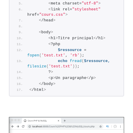
<
meta charset=
"utf-8"
>
<
link rel=
"stylesheet"
href=
"cours.css"
>
<
/head
>
<
body
>
<
h1
>
Titre principal
<
/h1
>
<
?php       
$ressource
 = 
fopen
(
'test.txt'
, 
'rb'
)
;
echo
fread
(
$ressource,
filesize
(
'test.txt'
))
;
        ?
>
<
p
>
Un paragraphe
<
/p
>
<
/body
>
<
/html
>