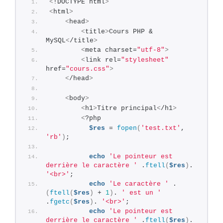
<
!DOCTYPE html
>
<
html
>
<
head
>
<
title
>
Cours PHP & 
MySQL
<
/title
>
<
meta charset=
"utf-8"
>
<
link rel=
"stylesheet"
href=
"cours.css"
>
<
/head
>
<
body
>
<
h1
>
Titre principal
<
/h1
>
<
?php       
$res
 = 
fopen
(
'test.txt'
, 
'rb'
)
;
echo
'Le pointeur est 
derrière le caractère '
 .
ftell
(
$res
)
. 
'<br>'
;
echo
'Le caractère '
 .
(
ftell
(
$res
)
 + 
1
)
. 
' est un '
.
fgetc
(
$res
)
. 
'<br>'
;
echo
'Le pointeur est 
derrière le caractère '
 .
ftell
(
$res
)
. 