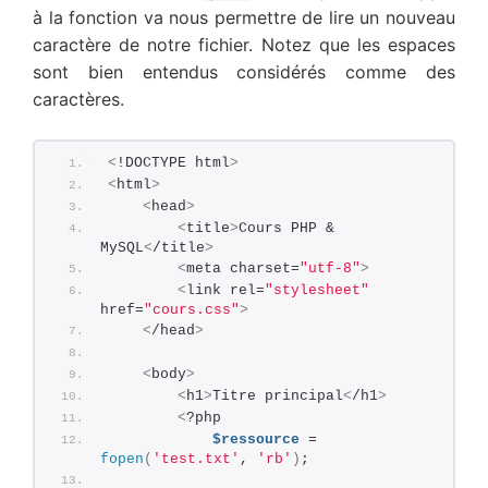
à la fonction va nous permettre de lire un nouveau
caractère de notre fichier. Notez que les espaces
sont bien entendus considérés comme des
caractères.
<
!DOCTYPE html
>
<
html
>
<
head
>
<
title
>
Cours PHP & 
MySQL
<
/title
>
<
meta charset=
"utf-8"
>
<
link rel=
"stylesheet"
href=
"cours.css"
>
<
/head
>
<
body
>
<
h1
>
Titre principal
<
/h1
>
<
?php       
$ressource
 = 
fopen
(
'test.txt'
, 
'rb'
)
;