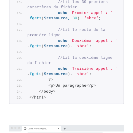
//Lit les 30 premiers 
caractères du fichier
echo
'Premier appel : '
.
fgets
(
$ressource,
30
)
. 
'<br>'
;
//Lit le reste de la 
première ligne
echo
'Deuxième  appel : '
.
fgets
(
$ressource
)
. 
'<br>'
; 
//Lit la deuxième ligne 
du fichier
echo
'Troisième appel : '
.
fgets
(
$ressource
)
. 
'<br>'
;
        ?
>
<
p
>
Un paragraphe
<
/p
>
<
/body
>
<
/html
>