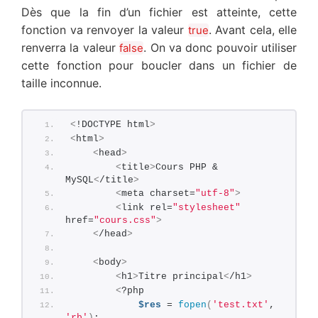
Dès que la fin d’un fichier est atteinte, cette
fonction va renvoyer la valeur
. Avant cela, elle
true
renverra la valeur
. On va donc pouvoir utiliser
false
cette fonction pour boucler dans un fichier de
taille inconnue.
<
!DOCTYPE html
>
<
html
>
<
head
>
<
title
>
Cours PHP & 
MySQL
<
/title
>
<
meta charset=
"utf-8"
>
<
link rel=
"stylesheet"
href=
"cours.css"
>
<
/head
>
<
body
>
<
h1
>
Titre principal
<
/h1
>
<
?php       
$res
 = 
fopen
(
'test.txt'
, 
'rb'
)
;