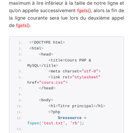
maximum à lire inférieur à la taille de notre ligne et
qu’on appelle successivement
, alors la fin de
fgets()
la ligne courante sera lue lors du deuxième appel
de
.
fgets()
<
!DOCTYPE html
>
<
html
>
<
head
>
<
title
>
Cours PHP & 
MySQL
<
/title
>
<
meta charset=
"utf-8"
>
<
link rel=
"stylesheet"
href=
"cours.css"
>
<
/head
>
<
body
>
<
h1
>
Titre principal
<
/h1
>
<
?php       
$ressource
 = 
fopen
(
'test.txt'
, 
'rb'
)
;