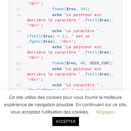
'<br>'
;
fseek
(
$res,
20
)
;
echo
'Le pointeur est 
derrière le caractère '
 .
ftell
(
$res
)
. 
'<br>'
;
echo
'Le caractère '
 .
(
ftell
(
$res
)
 + 
1
)
. 
' est un '
.
fgetc
(
$res
)
. 
'<br>'
;
echo
'Le pointeur est 
derrière le caractère '
 .
ftell
(
$res
)
. 
'<br>'
;
fseek
(
$res,
40
, SEEK_CUR
)
;
echo
'Le pointeur est 
derrière le caractère '
 .
ftell
(
$res
)
. 
'<br>'
;
echo
'Le caractère '
 .
(
ftell
(
$res
)
 + 
1
)
. 
' est un '
.
fgetc
(
$res
)
. 
'<br>'
;
Ce site utilise des cookies pour vous fournir la meilleure
        ?
>
expérience de navigation possible. En continuant sur ce site,
<
p
>
Un paragraphe
<
/p
>
vous acceptez l'utilisation des cookies.
Réglages
<
/body
>
<
/html
>
ACCEPTER