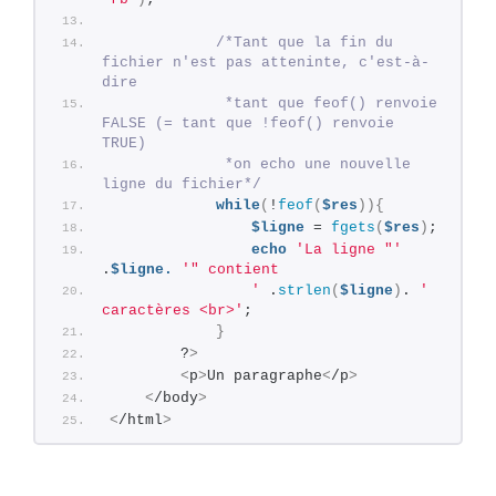
/*Tant que la fin du 
fichier n'est pas atteninte, c'est-à-
dire
             *tant que feof() renvoie 
FALSE (= tant que !feof() renvoie 
TRUE)
             *on echo une nouvelle 
ligne du fichier*/
while
(
!
feof
(
$res
)){
$ligne
 = 
fgets
(
$res
)
;
echo
'La ligne "'
.
$ligne.
'" contient
                '
 .
strlen
(
$ligne
)
. 
' 
caractères <br>'
;
}
        ?
>
<
p
>
Un paragraphe
<
/p
>
<
/body
>
<
/html
>