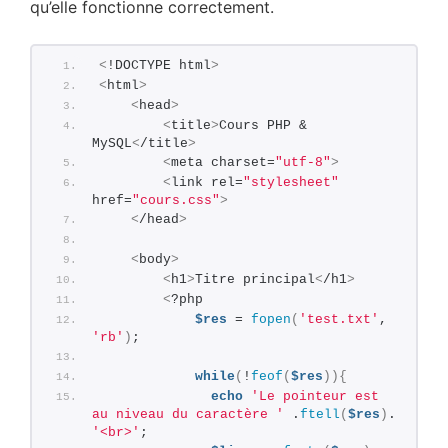
qu’elle fonctionne correctement.
<
!DOCTYPE html
>
<
html
>
<
head
>
<
title
>
Cours PHP & 
MySQL
<
/title
>
<
meta charset=
"utf-8"
>
<
link rel=
"stylesheet"
href=
"cours.css"
>
<
/head
>
<
body
>
<
h1
>
Titre principal
<
/h1
>
<
?php       
$res
 = 
fopen
(
'test.txt'
, 
'rb'
)
;
while
(
!
feof
(
$res
)){
echo
'Le pointeur est 
au niveau du caractère '
 .
ftell
(
$res
)
. 
'<br>'
;