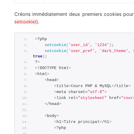
Créons immédiatement deux premiers cookies pou
.
setcookie()
<
?php
setcookie
(
'user_id'
, 
'1234'
)
;
setcookie
(
'user_pref'
, 
'dark_theme'
, 
true
)
;
?
>
<
!DOCTYPE html
>
<
html
>
<
head
>
<
title
>
Cours PHP & MySQL
<
/title
>
<
meta charset=
"utf-8"
>
<
link rel=
"stylesheet"
 href=
"cour
<
/head
>
<
body
>
<
h1
>
Titre principal
<
/h1
>
<
?php