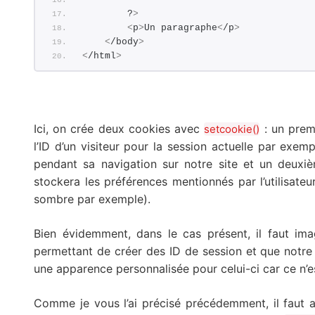
        ?
>
<
p
>
Un paragraphe
<
/p
>
<
/body
>
<
/html
>
Ici, on crée deux cookies avec
: un pre
setcookie()
l’ID d’un visiteur pour la session actuelle par exemp
pendant sa navigation sur notre site et un deuxi
stockera les préférences mentionnés par l’utilisateur
sombre par exemple).
Bien évidemment, dans le cas présent, il faut im
permettant de créer des ID de session et que notre s
une apparence personnalisée pour celui-ci car ce n’es
Comme je vous l’ai précisé précédemment, il faut a