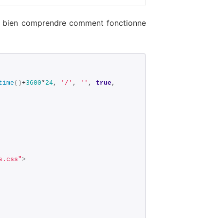
r bien comprendre comment fonctionne
time
()
+
3600
*
24
, 
'/'
, 
''
, 
true
, 
s.css"
>