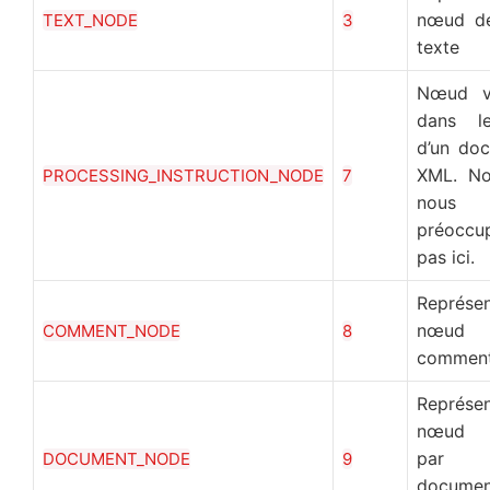
nœud de
TEXT_NODE
3
texte
Nœud va
dans l
d’un do
XML. No
PROCESSING_INSTRUCTION_NODE
7
nous
préoccu
pas ici.
Représe
nœud
COMMENT_NODE
8
comment
Représe
nœud 
par
DOCUMENT_NODE
9
docume