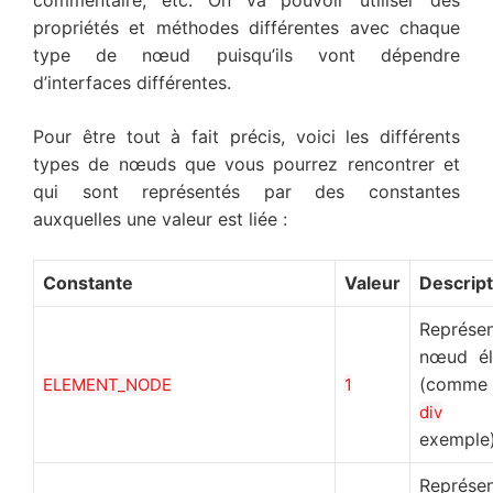
commentaire, etc. On va pouvoir utiliser des
propriétés et méthodes différentes avec chaque
type de nœud puisqu’ils vont dépendre
d’interfaces différentes.
Pour être tout à fait précis, voici les différents
types de nœuds que vous pourrez rencontrer et
qui sont représentés par des constantes
auxquelles une valeur est liée :
Constante
Valeur
Descript
Représe
nœud él
(comm
ELEMENT_NODE
1
p
div
exemple
Représe