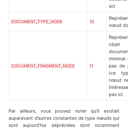
soi
Représe
DOCUMENT_TYPE_NODE
10
nœud do
Représe
objet
documen
minimal 
pas de 
DOCUMENT_FRAGMENT_NODE
11
(ce ty
nœud ne
intéress
pas ici
Par ailleurs, vous pouvez noter qu’il existait
auparavant d’autres constantes de type nœuds qui
sont aujourd’hui dépréciées dont notamment