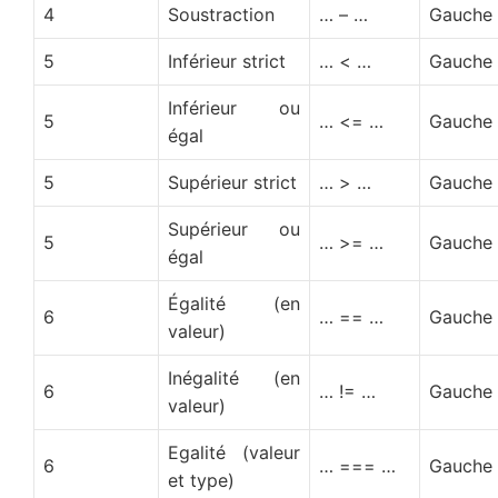
4
Soustraction
… – …
Gauche
5
Inférieur strict
… < …
Gauche
Inférieur ou
5
… <= …
Gauche
égal
5
Supérieur strict
… > …
Gauche
Supérieur ou
5
… >= …
Gauche
égal
Égalité (en
6
… == …
Gauche
valeur)
Inégalité (en
6
… != …
Gauche
valeur)
Egalité (valeur
6
… === …
Gauche
et type)