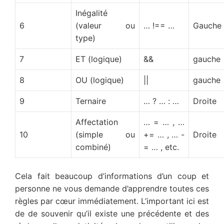
Inégalité
6
(valeur ou
… !== …
Gauche
type)
7
ET (logique)
&&
gauche
8
OU (logique)
||
gauche
9
Ternaire
… ? … : …
Droite
Affectation
… = … , …
10
(simple ou
+= … , … -
Droite
combiné)
= … , etc.
Cela fait beaucoup d’informations d’un coup et
personne ne vous demande d’apprendre toutes ces
règles par cœur immédiatement. L’important ici est
de de souvenir qu’il existe une précédente et des