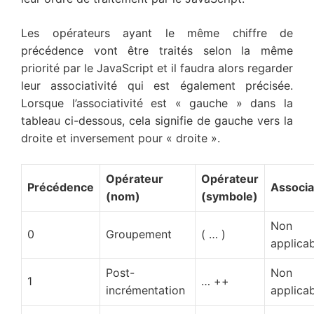
Les opérateurs ayant le même chiffre de
précédence vont être traités selon la même
priorité par le JavaScript et il faudra alors regarder
leur associativité qui est également précisée.
Lorsque l’associativité est « gauche » dans la
tableau ci-dessous, cela signifie de gauche vers la
droite et inversement pour « droite ».
Opérateur
Opérateur
Précédence
Associa
(nom)
(symbole)
Non
0
Groupement
( … )
applica
Post-
Non
1
… ++
incrémentation
applica