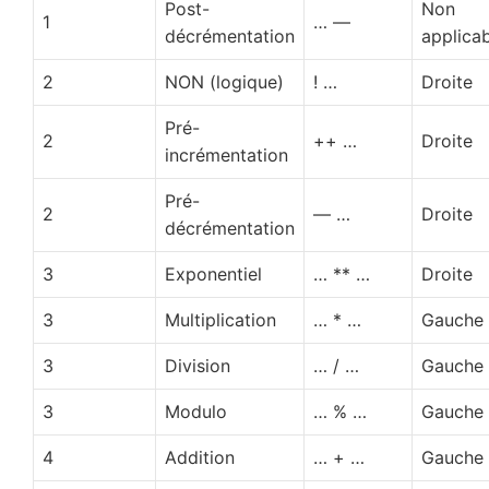
Post-
Non
1
… —
décrémentation
applica
2
NON (logique)
! …
Droite
Pré-
2
++ …
Droite
incrémentation
Pré-
2
— …
Droite
décrémentation
3
Exponentiel
… ** …
Droite
3
Multiplication
… * …
Gauche
3
Division
… / …
Gauche
3
Modulo
… % …
Gauche
4
Addition
… + …
Gauche