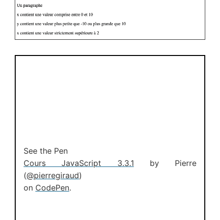
See the Pen
Cours JavaScript 3.3.1
by Pierre
(
@pierregiraud
)
on
CodePen
.