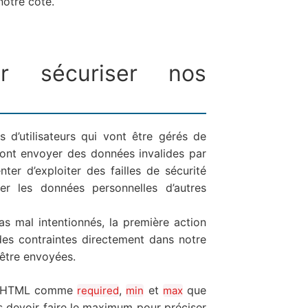
notre côté.
ur sécuriser nos
es d’utilisateurs qui vont être gérés de
 vont envoyer des données invalides par
nter d’exploiter des failles de sécurité
r les données personnelles d’autres
as mal intentionnés, la première action
des contraintes directement dans notre
 être envoyées.
buts HTML comme
,
et
que
required
min
max
ns devoir faire le maximum pour préciser