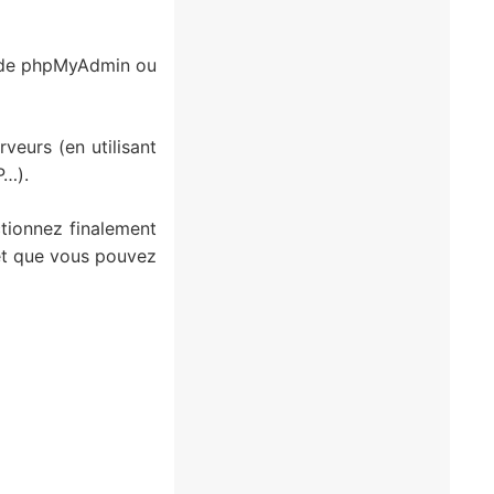
on de phpMyAdmin ou
veurs (en utilisant
P…).
ctionnez finalement
et que vous pouvez