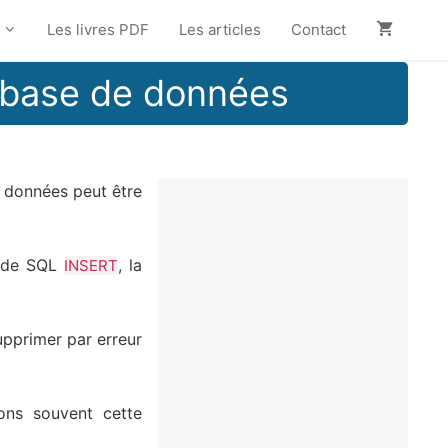
Les livres PDF
Les articles
Contact
 base de données
 données peut être
ande SQL
, la
INSERT
upprimer par erreur
rons souvent cette