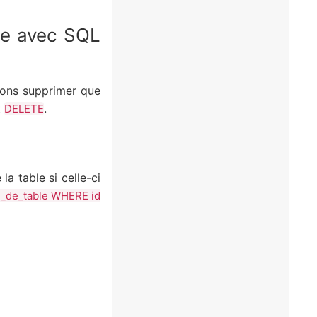
re avec SQL
rons supprimer que
t
.
DELETE
la table si celle-ci
de_table WHERE id