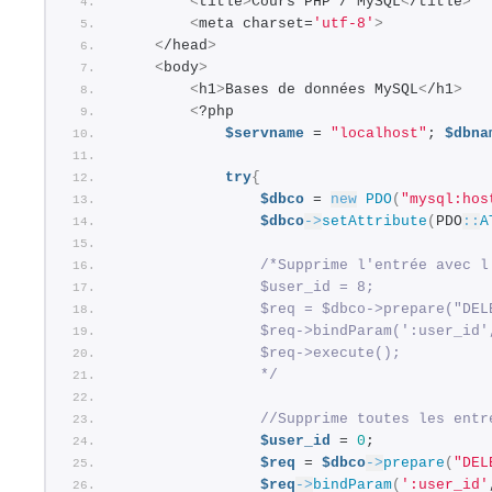
<
title
>
Cours PHP / MySQL
<
/title
>
<
meta charset=
'utf-8'
>
<
/head
>
<
body
>
<
h1
>
Bases de données MySQL
<
/h1
>
<
?php
$servname
 = 
"localhost"
; 
$dbna
try
{
$dbco
 = 
new
PDO
(
"mysql:hos
$dbco
->
setAttribute
(
PDO
::
A
/*Supprime l'entrée avec l
                $user_id = 8;
                $req = $dbco->prepare("DEL
                $req->bindParam(':user_id'
                $req->execute();
                */
//Supprime toutes les entr
$user_id
 = 
0
;
$req
 = 
$dbco
->
prepare
(
"DEL
$req
->
bindParam
(
':user_id'