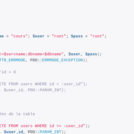
me
 = 
"cours"
; 
$user
 = 
"root"
; 
$pass
 = 
"root"
;
t=$servname;dbname=$dbname"
, 
$user,
$pass
)
;
TTR_ERRMODE
, PDO
::
ERRMODE_EXCEPTION
)
;
'id = 8 
ETE FROM users WHERE id = :user_id");
, $user_id, PDO::PARAM_INT);
ées de la table 
ETE FROM users WHERE id >= :user_id"
)
;
, 
$user_id,
 PDO
::
PARAM_INT
)
;